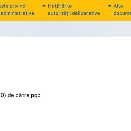
ele privind
Hotărârile
Alte
 administrative
autorității deliberative
docum
20)
de către
pqb
ENTE CULTURALE