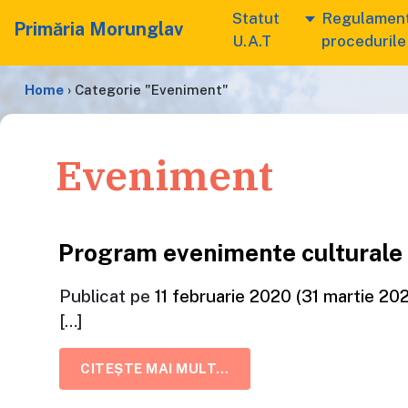
Statut
Regulament
Primăria Morunglav
U.A.T
procedurile
Home
›
Categorie "Eveniment"
Eveniment
Program evenimente culturale
Publicat pe
11 februarie 2020
(31 martie 20
[…]
FROM PROGRAM EVENIM
CITEȘTE MAI MULT…