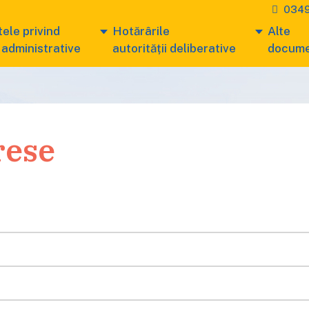
0349
ele privind
Hotărârile
Alte
 administrative
autorității deliberative
docum
rese