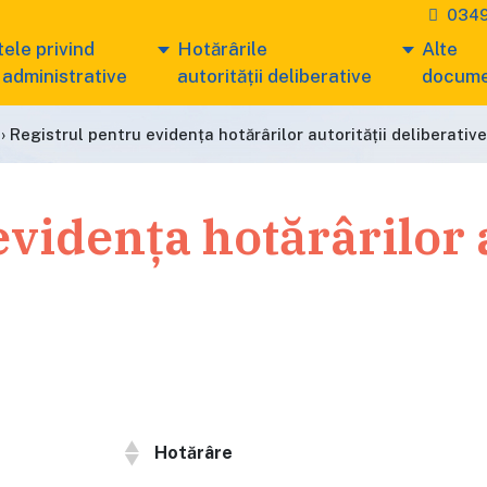
0349
ele privind
Hotărârile
Alte
 administrative
autorității deliberative
docum
›
Registrul pentru evidența hotărârilor autorității deliberative
vidența hotărârilor a
Hotărâre