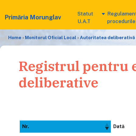
Statut
Regulament
Primăria Morunglav
U.A.T
procedurile
Home
›
Monitorul Oficial Local
›
Autoritatea deliberativă
Registrul pentru e
deliberative
Nr.
Dată