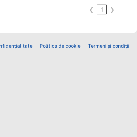
❮
1
❯
fidențialitate
Politica de cookie
Termeni și condiții