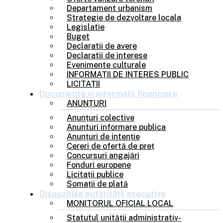
Departament urbanism
Strategie de dezvoltare locala
Legislatie
Buget
Declaratii de avere
Declaratii de interese
Evenimente culturale
INFORMAȚII DE INTERES PUBLIC
LICITAȚII
Documente și
informații financiare
ANUNȚURI
Anunțuri colective
Anunturi informare publica
Anunțuri de intenție
Cereri de ofertă de preț
Concursuri angajări
Fonduri europene
Licitații publice
Somații de plată
Dispozițiile
autorității executive
MONITORUL OFICIAL LOCAL
Statutul unității administrativ-