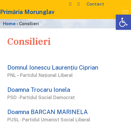
Contact
Primăria Morunglav
De
Home
›
Consilieri
Consilieri
Domnul Ionescu Laurențiu Ciprian
PNL – Partidul Național Liberal
Doamna Trocaru Ionela
PSD - Partidul Social Democrat
Doamna BARCAN MARINELA
PUSL - Partidul Umanist Social Liberal