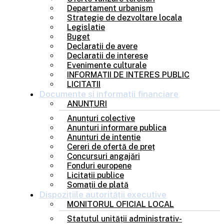
Departament urbanism
Strategie de dezvoltare locala
Legislatie
Buget
Declaratii de avere
Declaratii de interese
Evenimente culturale
INFORMAȚII DE INTERES PUBLIC
LICITAȚII
Documente și
informații financiare
ANUNȚURI
Anunțuri colective
Anunturi informare publica
Anunțuri de intenție
Cereri de ofertă de preț
Concursuri angajări
Fonduri europene
Licitații publice
Somații de plată
Dispozițiile
autorității executive
MONITORUL OFICIAL LOCAL
Statutul unității administrativ-