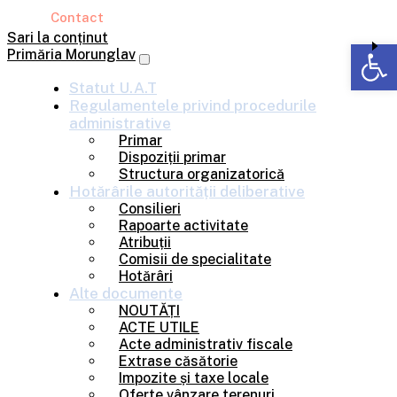
Contact
Sari la conținut
Deschide b
Primăria Morunglav
Statut U.A.T
Regulamentele privind
procedurile
administrative
Primar
Dispoziții primar
Structura organizatorică
Hotărârile
autorității deliberative
Consilieri
Rapoarte activitate
Atribuții
Comisii de specialitate
Hotărâri
Alte
documente
NOUTĂȚI
ACTE UTILE
Acte administrativ fiscale
Extrase căsătorie
Impozite și taxe locale
Oferte vânzare terenuri