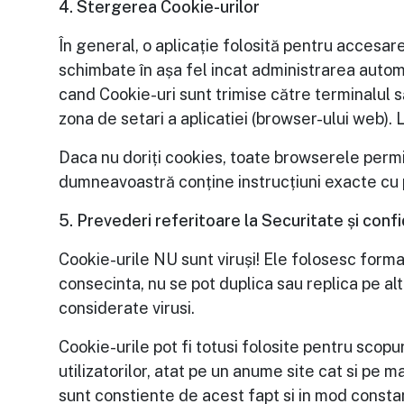
4. Stergerea Cookie-urilor
În general, o aplicație folosită pentru accesar
schimbate în așa fel incat administrarea automa
cand Cookie-uri sunt trimise către terminalul să
zona de setari a aplicatiei (browser-ului web). 
Daca nu doriți cookies, toate browserele permit
dumneavoastră conține instrucțiuni exacte cu p
5. Prevederi referitoare la Securitate și confi
Cookie-urile NU sunt viruși! Ele folosesc format
consecinta, nu se pot duplica sau replica pe alt
considerate virusi.
Cookie-urile pot fi totusi folosite pentru scop
utilizatorilor, atat pe un anume site cat si pe 
sunt constiente de acest fapt si in mod consta