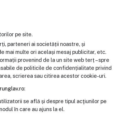
orilor pe site.
i, parteneri ai societății noastre, și
 mai multe ori același mesaj publicitar, etc.
formații provenind de la un site web terț – spre
bile de politicile de confidențialitate privind
rea, scrierea sau citirea acestor cookie-uri.
unglav.ro
:
izatorii se află și despre tipul acţiunilor pe
dul în care au ajuns la el.