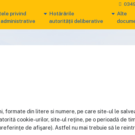
0349
ele privind
Hotărârile
Alte
 administrative
autorității deliberative
docum
i, formate din litere si numere, pe care site-ul le salve
. Datorită cookie-urilor, site-ul reţine, pe o perioadă de
referinţe de afişare). Astfel nu mai trebuie să le reintr