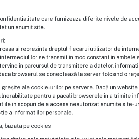
nfidentialitate care furnizeaza diferite nivele de acce
tat un anumit site.
ri:
oasa si reprezinta dreptul fiecarui utilizator de intern
intermediul lor se transmit in mod constant in ambele s
rvine in parcursul de transmitere a datelor, informatii
 daca browserul se conectează la server folosind o rețe
i greșite ale cookie-urilor pe servere. Dacă un website
ulnerabilitate pentru a pacali browserele in a trimite in
tiile in scopuri de a accesa neautorizat anumite site-uri
ie a informatiilor personale.
la, bazata pe cookies