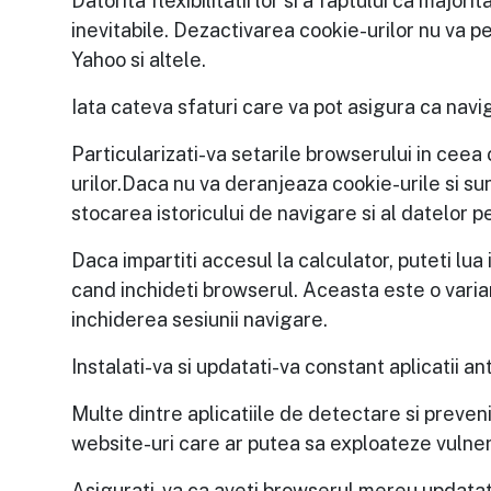
Datorita flexibilitatii lor si a faptului ca majo
inevitabile. Dezactivarea cookie-urilor nu va pe
Yahoo si altele.
Iata cateva sfaturi care va pot asigura ca naviga
Particularizati-va setarile browserului in ceea c
urilor.Daca nu va deranjeaza cookie-urile si s
stocarea istoricului de navigare si al datelor 
Daca impartiti accesul la calculator, puteti l
cand inchideti browserul. Aceasta este o varian
inchiderea sesiunii navigare.
Instalati-va si updatati-va constant aplicatii a
Multe dintre aplicatiile de detectare si preven
website-uri care ar putea sa exploateze vulner
Asigurati-va ca aveti browserul mereu updatat.