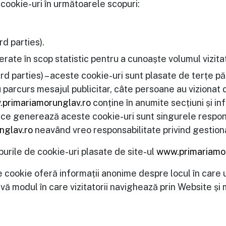
cookie-uri în următoarele scopuri:
rd parties).
erate în scop statistic pentru a cunoaște volumul vizitat
ird parties) – aceste cookie-uri sunt plasate de terțe părț
arcurs mesajul publicitar, câte persoane au vizionat de
primariamorunglav.ro
conține în anumite secțiuni și in
 ce generează aceste cookie-uri sunt singurele responsa
nglav.ro
neavând vreo responsabilitate privind gestiona
purile de cookie-uri plasate de site-ul
www.primariamor
ookie oferă informații anonime despre locul în care util
modul în care vizitatorii navighează prin Website și mo