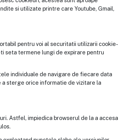
 folosesc cookieuri, acestea sunt aproape
ndite si utilizate printre care Youtube, Gmail,
abil pentru voi al securitatii utilizarii cookie-
eti seta termene lungi de expirare pentru
atele individuale de navigare de fiecare data
 a sterge orice informatie de vizitare la
uri. Astfel, impiedica browserul de la a accesa
ulos.
a exploatand punctele slabe ale versiunilor