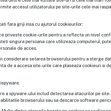
ritatea dintre cele mai vizitate site-uri si cele mai mari
rmite accesul utilizatorului pe site-urile cele mai raspa
ti fara griji insa cu ajutorul cookieurilor:
e priveste cookie-urile pentru a reflecta un nivel confort
unteti singura persoana care utilizeaza computerul, put
personale de acces.
ua in considerare setarea browserului pentru a sterge d
ta de a accesa site-urile care plaseaza cookieuri si de
ntispyware.
ire a spyware-ului includ detectarea atacurilor pe site-
abilitatile browserului sau sa descarce software peric
Multe dintre atacurile bazate pe cookies se realizeaz