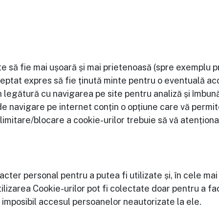
ite să fie mai ușoară și mai prietenoasă (spre exemplu p
acceptat expres să fie ținută minte pentru o eventuală a
 legătură cu navigarea pe site pentru analiză și îmbunăt
 navigare pe internet conțin o opțiune care vă permite s
 limitare/blocare a cookie-urilor trebuie să vă atenționa
acter personal pentru a putea fi utilizate și, în cele mai
lizarea Cookie-urilor pot fi colectate doar pentru a faci
 imposibil accesul persoanelor neautorizate la ele.