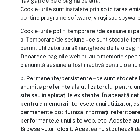
navigaţi de pe o pagină pe alta.
Cookie-urile sunt instalate prin solicitarea em
conține programe software, viruși sau spyware 
Cookie-urile pot fi temporare /de sesiune si 
a. Temporare/de sesiune – ce sunt stocate tem
permit utilizatorului să navigheze de la o pagin
Deoarece paginile web nu au o memorie specifi
o anumită sesiune a fost inactivă pentru o anu
b. Permanente/persistente – ce sunt stocate la
anumite preferințe ale utilizatorului pentru un 
site sau în aplicațiile existente. În această ca
pentru a memora interesele unui utilizator, ast
permanente pot furniza informații referitoare 
performanțele unui site web, etc. Acestea au o
Browser-ului folosit. Acestea nu stochează d