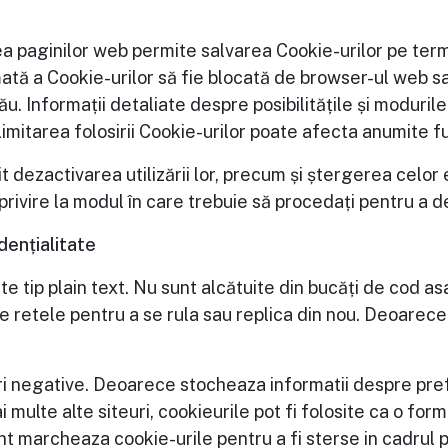
ea paginilor web permite salvarea Cookie-urilor pe termi
tă a Cookie-urilor să fie blocată de browser-ul web sau
u. Informații detaliate despre posibilitățile și modurile
Limitarea folosirii Cookie-urilor poate afecta anumite fu
 dezactivarea utilizării lor, precum și ștergerea celor
rivire la modul în care trebuie să procedați pentru a 
dențialitate
e tip plain text. Nu sunt alcătuite din bucăți de cod asa
e retele pentru a se rula sau replica din nou. Deoarece n
uri negative. Deoarece stocheaza informatii despre prefe
mai multe alte siteuri, cookieurile pot fi folosite ca o
nt marcheaza cookie-urile pentru a fi sterse in cadrul