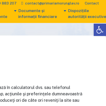
 883 207
contact@primariamorunglav.ro
Contact
Documente și
Dispozițiile
ente
informații financiare
autorității executiv
De
ază în calculatorul dvs. sau telefonul
 timp, acţiunile şi preferinţele dumneavoastră
oduceţi ori de câte ori reveniţi la site sau