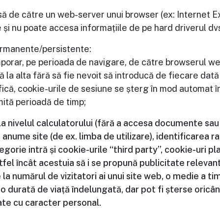
isă de către un web-server unui browser (ex: Internet E
și nu poate accesa informațiile de pe hard driverul dvs
permanente/persistente:
porar, pe perioada de navigare, de către browserul web
ă la alta fără să fie nevoit să introducă de fiecare dată 
că, cookie-urile de sesiune se șterg în mod automat î
mită perioadă de timp;
 nivelul calculatorului (fără a accesa documente sau i
anume site (de ex. limba de utilizare), identificarea ra
tegorie intră și cookie-urile “third party”, cookie-uri p
fel încât acestuia să i se propună publicitate relevant
la numărul de vizitatori ai unui site web, o medie a t
 durată de viață îndelungată, dar pot fi șterse oricân
ate cu caracter personal.