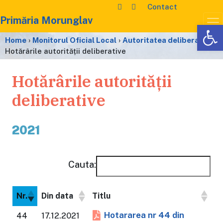
Contact
Primăria Morunglav
De
Home
›
Monitorul Oficial Local
›
Autoritatea deliberativă
›
Hotărârile autorității deliberative
Hotărârile autorității
deliberative
2021
Cauta:
Nr.
Din data
Titlu
Hotararea nr 44 din
44
17.12.2021