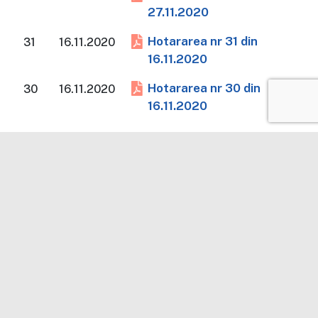
27.11.2020
Hotararea nr 31 din
31
16.11.2020
16.11.2020
Hotararea nr 30 din
30
16.11.2020
16.11.2020
Afisate de la 1 la 9 din 9 inregistrari
❮
1
❯
Primăria Morunglav
Acord de confidențialitate
Politica de cookie