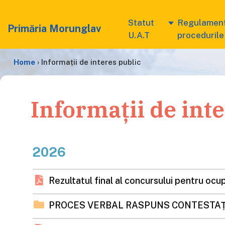
Statut
Regulament
Primăria Morunglav
U.A.T
procedurile
Home
›
Informații de interes public
Informații de int
2026
Rezultatul final al concursului pentru oc
PROCES VERBAL RASPUNS CONTESTAȚ