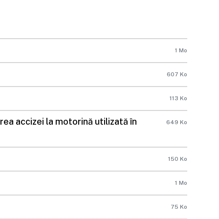
1 Mo
607 Ko
113 Ko
a accizei la motorină utilizată în
649 Ko
150 Ko
1 Mo
75 Ko