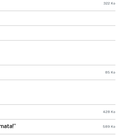
322 Ko
85 Ko
428 Ko
mata!”
589 Ko