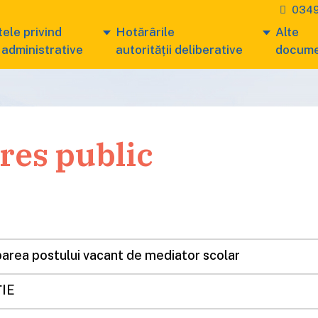
0349
ele privind
Hotărârile
Alte
 administrative
autorității deliberative
docum
eres public
uparea postului vacant de mediator scolar
IE