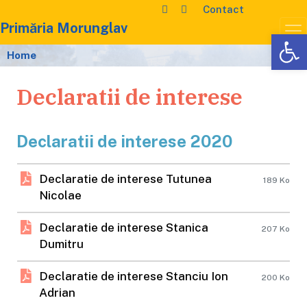
Contact
Primăria Morunglav
De
Home
Declaratii de interese
Declaratii de interese 2020
Declaratie de interese Tutunea
189 Ko
Nicolae
Declaratie de interese Stanica
207 Ko
Dumitru
Declaratie de interese Stanciu Ion
200 Ko
Adrian