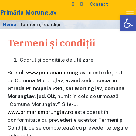
Contact
Primăria Morunglav
De
Home
›
Termeni și condiții
Termeni și condiții
Cadrul și condițiile de utilizare
Site-ul
www.primariamorunglav.ro
este deţinut
de Comuna Morunglav, având sediul social in
Strada Principală 294, sat Morunglav, comuna
Morunglav
,
jud. Olt
, numit în cele ce urmează
„Comuna Morunglav”. Site-ul
www.primariamorunglav.ro
este operat în
conformitate cu prevederile acestor Termeni şi
Condiţii, ce se completează cu prevederile legale
aplicabile.