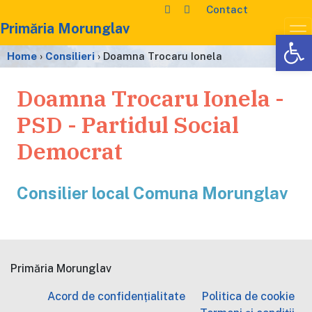
Contact
Primăria Morunglav
De
Home
›
Consilieri
›
Doamna Trocaru Ionela
Doamna Trocaru Ionela -
PSD - Partidul Social
Democrat
Consilier local Comuna Morunglav
Primăria Morunglav
Acord de confidențialitate
Politica de cookie