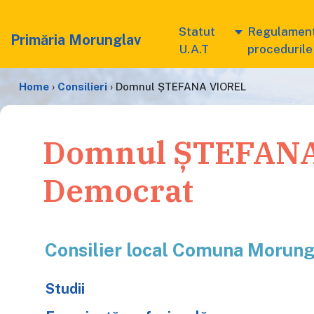
Statut
Regulament
Primăria Morunglav
U.A.T
procedurile
Home
›
Consilieri
›
Domnul ȘTEFANA VIOREL
Domnul ȘTEFANA V
Democrat
Consilier local Comuna Morung
Studii