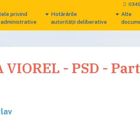
0349
ele privind
Hotărârile
Alte
 administrative
autorității deliberative
docum
IOREL - PSD - Parti
lav