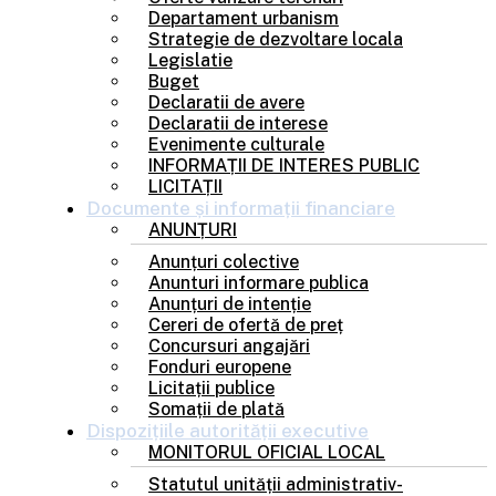
Departament urbanism
Strategie de dezvoltare locala
Legislatie
Buget
Declaratii de avere
Declaratii de interese
Evenimente culturale
INFORMAȚII DE INTERES PUBLIC
LICITAȚII
Documente și
informații financiare
ANUNȚURI
Anunțuri colective
Anunturi informare publica
Anunțuri de intenție
Cereri de ofertă de preț
Concursuri angajări
Fonduri europene
Licitații publice
Somații de plată
Dispozițiile
autorității executive
MONITORUL OFICIAL LOCAL
Statutul unității administrativ-