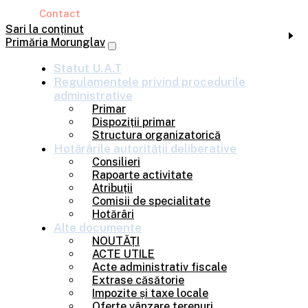
Contact
Sari la conținut
Primăria Morunglav
Statut U.A.T
Regulamentele privind
procedurile
administrative
Primar
Dispoziții primar
Structura organizatorică
Hotărârile
autorității deliberative
Consilieri
Rapoarte activitate
Atribuții
Comisii de specialitate
Hotărâri
Alte
documente
NOUTĂȚI
ACTE UTILE
Acte administrativ fiscale
Extrase căsătorie
Impozite și taxe locale
Oferte vânzare terenuri