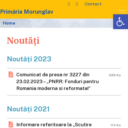
Contact
Primăria Morunglav
De
Home
Noutăți
Noutăți 2023
Comunicat de presa nr 3227 din
589 Ko
23.02.2023 – „PNRR: Fonduri pentru
Romania moderna si reformata!”
Noutăți 2021
Informare referitoare la „Scutire
113 Ko