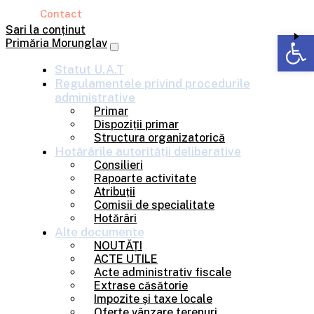
Contact
Sari la conținut
Deschide b
Primăria Morunglav
Statut U.A.T
Regulamentele privind
procedurile
administrative
Primar
Dispoziții primar
Structura organizatorică
Hotărârile
autorității deliberative
Consilieri
Rapoarte activitate
Atribuții
Comisii de specialitate
Hotărâri
Alte
documente
NOUTĂȚI
ACTE UTILE
Acte administrativ fiscale
Extrase căsătorie
Impozite și taxe locale
Oferte vânzare terenuri