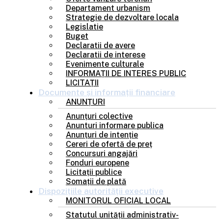
Departament urbanism
Strategie de dezvoltare locala
Legislatie
Buget
Declaratii de avere
Declaratii de interese
Evenimente culturale
INFORMAȚII DE INTERES PUBLIC
LICITAȚII
Documente și
informații financiare
ANUNȚURI
Anunțuri colective
Anunturi informare publica
Anunțuri de intenție
Cereri de ofertă de preț
Concursuri angajări
Fonduri europene
Licitații publice
Somații de plată
Dispozițiile
autorității executive
MONITORUL OFICIAL LOCAL
Statutul unității administrativ-