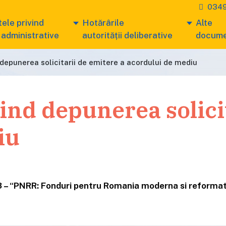
0349
ele privind
Hotărârile
Alte
 administrative
autorității deliberative
docum
 depunerea solicitarii de emitere a acordului de mediu
ind depunerea solicit
iu
 – “PNRR: Fonduri pentru Romania moderna si reformat