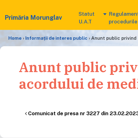
Statut
Regulament
Primăria Morunglav
U.A.T
procedurile
Home
›
Informații de interes public
›
Anunt public privind
Anunt public priv
acordului de med
Navigare în articole
Comunicat de presa nr 3227 din 23.02.2023