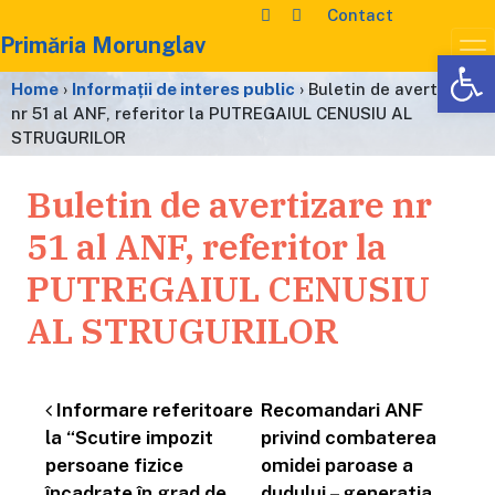
Contact
Primăria Morunglav
De
Home
›
Informații de interes public
›
Buletin de avertizare
nr 51 al ANF, referitor la PUTREGAIUL CENUSIU AL
STRUGURILOR
Buletin de avertizare nr
51 al ANF, referitor la
PUTREGAIUL CENUSIU
AL STRUGURILOR
Navigare în articole
Informare referitoare
Recomandari ANF
la “Scutire impozit
privind combaterea
persoane fizice
omidei paroase a
încadrate în grad de
dudului – generatia