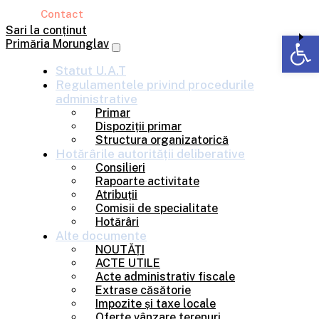
Contact
Sari la conținut
Deschide b
Primăria Morunglav
Statut U.A.T
Regulamentele privind
procedurile
administrative
Primar
Dispoziții primar
Structura organizatorică
Hotărârile
autorității deliberative
Consilieri
Rapoarte activitate
Atribuții
Comisii de specialitate
Hotărâri
Alte
documente
NOUTĂȚI
ACTE UTILE
Acte administrativ fiscale
Extrase căsătorie
Impozite și taxe locale
Oferte vânzare terenuri