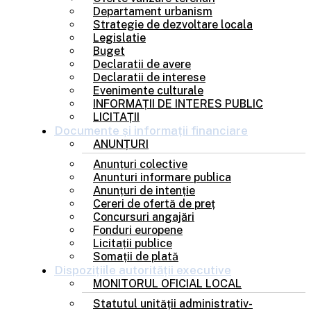
Departament urbanism
Strategie de dezvoltare locala
Legislatie
Buget
Declaratii de avere
Declaratii de interese
Evenimente culturale
INFORMAȚII DE INTERES PUBLIC
LICITAȚII
Documente și
informații financiare
ANUNȚURI
Anunțuri colective
Anunturi informare publica
Anunțuri de intenție
Cereri de ofertă de preț
Concursuri angajări
Fonduri europene
Licitații publice
Somații de plată
Dispozițiile
autorității executive
MONITORUL OFICIAL LOCAL
Statutul unității administrativ-