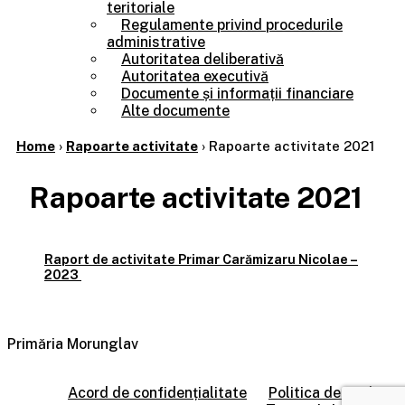
teritoriale
Regulamente privind procedurile
administrative
Autoritatea deliberativă
Autoritatea executivă
Documente și informații financiare
Alte documente
Home
›
Rapoarte activitate
›
Rapoarte activitate 2021
Rapoarte activitate 2021
Raport de activitate Primar Carămizaru Nicolae –
Navigare
2023
în
articole
Primăria Morunglav
Acord de confidențialitate
Politica de cookie