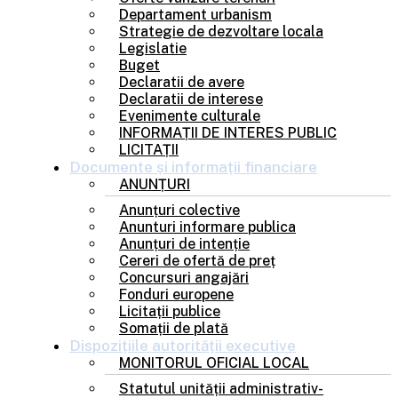
Departament urbanism
Strategie de dezvoltare locala
Legislatie
Buget
Declaratii de avere
Declaratii de interese
Evenimente culturale
INFORMAȚII DE INTERES PUBLIC
LICITAȚII
Documente și
informații financiare
ANUNȚURI
Anunțuri colective
Anunturi informare publica
Anunțuri de intenție
Cereri de ofertă de preț
Concursuri angajări
Fonduri europene
Licitații publice
Somații de plată
Dispozițiile
autorității executive
MONITORUL OFICIAL LOCAL
Statutul unității administrativ-