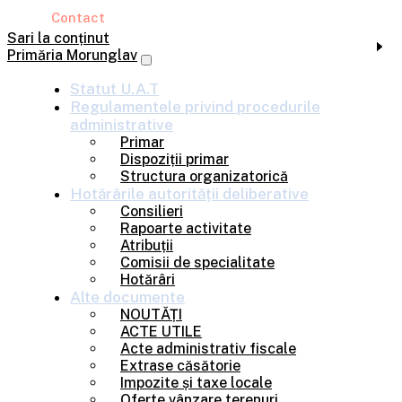
Contact
Sari la conținut
Primăria Morunglav
Statut U.A.T
Regulamentele privind
procedurile
administrative
Primar
Dispoziții primar
Structura organizatorică
Hotărârile
autorității deliberative
Consilieri
Rapoarte activitate
Atribuții
Comisii de specialitate
Hotărâri
Alte
documente
NOUTĂȚI
ACTE UTILE
Acte administrativ fiscale
Extrase căsătorie
Impozite și taxe locale
Oferte vânzare terenuri