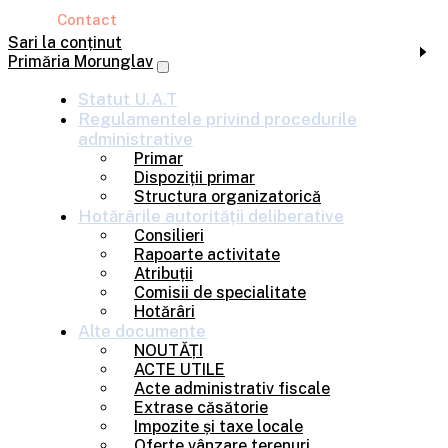
Contact
Sari la conținut
Primăria Morunglav
Statut U.A.T
Regulamentele privind
procedurile
administrative
Primar
Dispoziții primar
Structura organizatorică
Hotărârile
autorității deliberative
Consilieri
Rapoarte activitate
Atribuții
Comisii de specialitate
Hotărâri
Alte
documente
NOUTĂȚI
ACTE UTILE
Acte administrativ fiscale
Extrase căsătorie
Impozite și taxe locale
Oferte vânzare terenuri