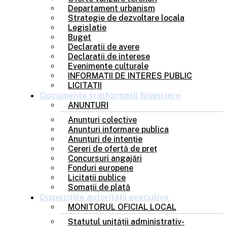
Departament urbanism
Strategie de dezvoltare locala
Legislatie
Buget
Declaratii de avere
Declaratii de interese
Evenimente culturale
INFORMAȚII DE INTERES PUBLIC
LICITAȚII
Documente și
informații financiare
ANUNȚURI
Anunțuri colective
Anunturi informare publica
Anunțuri de intenție
Cereri de ofertă de preț
Concursuri angajări
Fonduri europene
Licitații publice
Somații de plată
Dispozițiile
autorității executive
MONITORUL OFICIAL LOCAL
Statutul unității administrativ-